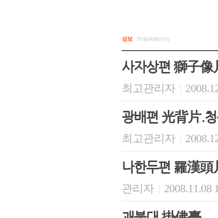
성보
70개(4/6페이지)
사자상편 獅子像
최고관리자
2008.12
|
광배편 光背片.청
최고관리자
2008.12
|
나한두편 羅漢頭片
관리자
2008.11.08 
|
괘불대 掛佛臺