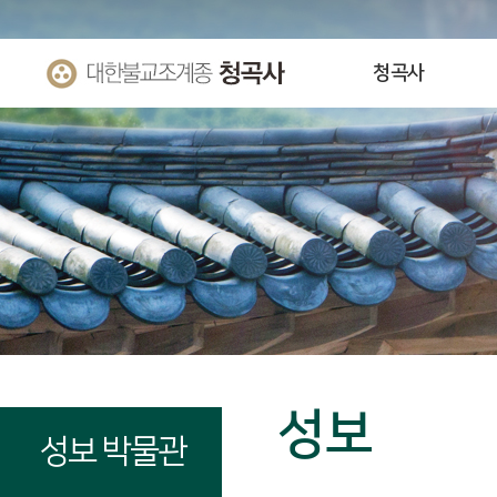
청곡사
성보
성보 박물관