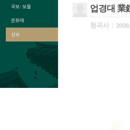
업경대 業
국보· 보물
문화재
청곡사
|
2008.
성보