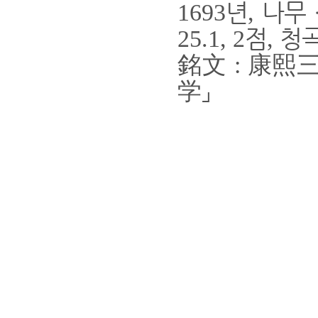
년
나무
1693
,
점
청
25.1, 2
,
銘文
康熙
:
学
」