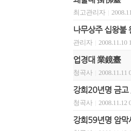
최고관리자
2008.11
|
나무상주 십왕불 
관리자
2008.11.10 
|
업경대 業鏡臺
청곡사
2008.11.11 
|
강희20년명 금
청곡사
2008.11.12 
|
강희59년명 암