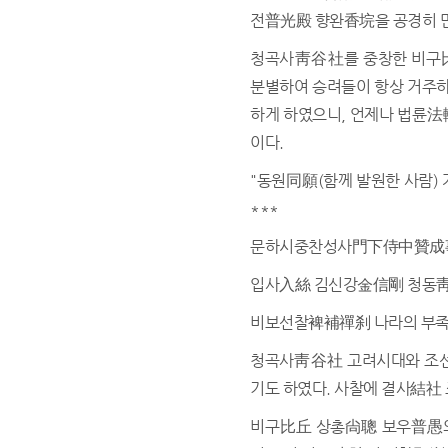
전普光殿 향완香垸을 공경히 
청곡사靑谷社를 중창한 비구比
분별하여 승려들이 항상 거주하
하게 하였으니, 언제나 법륜法
이다.
"동원同願(함께 발원한 사람
***
문하시중찬성사門下侍中贊成
입사入絲 김신강金信剛 청동靑
비보선찰裨補禪刹 나라의 부족
청곡사靑谷社 고려시대와 조선
기도 하였다. 사찰에 결사結社
비구比丘 상총尙聰 보우普愚의