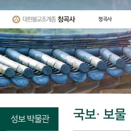
청곡사
국보· 보물
성보 박물관