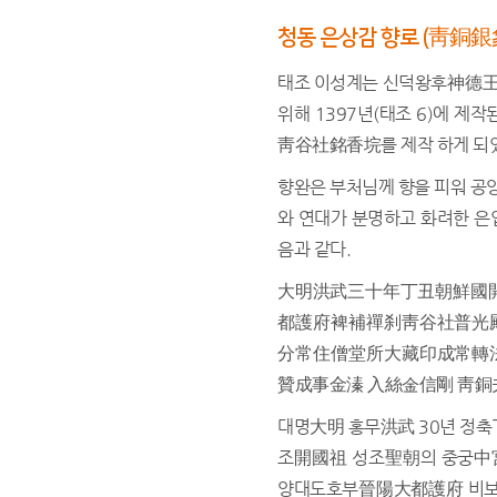
청동 은상감 향로 (靑銅
태조 이성계는 신덕왕후神德王
위해 1397년(태조 6)에
靑谷社銘香垸를 제작 하게 되
향완은 부처님께 향을 피워 공양
와 연대가 분명하고 화려한 은
음과 같다.
大明洪武三十年丁丑朝鮮國開
都護府裨補禪刹靑谷社普光
分常住僧堂所大藏印成常轉
贊成事金溱 入絲金信剛 靑銅
대명大明 홍무洪武 30년 정축丁
조開國祖 성조聖朝의 중궁中
양대도호부晉陽大都護府 비보