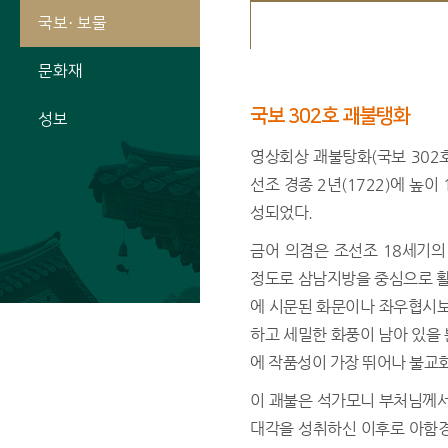
국보· 보물
문화재
국보 302호 괘불탱화
성보
영상회상 괘불탕화(국보 302
선조 경종 2년(1722)에 높이 
성되었다.
금어 의겸은 조선조 18세기
정도로 삼남지방을 중심으로 활
에 시문된 화문이나 좌우협시
하고 세밀한 화풍이 남아 있을 
에 작품성이 가장 뛰어나 불교
이 괘불은 석가모니 부처님께서
대각을 성취하신 이후로 아함경 1