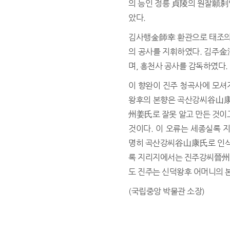
의 능인 정릉 貞陵의 원찰願刹
았다.
김사행金師幸 환관으로 태조의 
의 공사를 지휘하였다. 김주金
며, 흥천사 공사를 감독하였다.
이 향완이 진주 청곡사에 모셔
왕후의 본향은 곡산강씨谷山
州姜氏로 잘못 알고 만든 것이고
것이다. 이 오류는 세종실록 
명히 곡산강씨谷山康氏로 인식
록 지리지에서는 진주강씨晉州
도 진주는 신덕왕후 어머니의 
(국립중앙 박물관 소장)