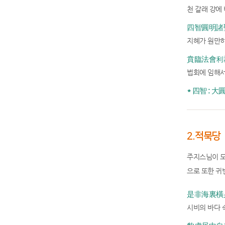
천 갈래 강에 
四智圓明諸聖
지혜가 원만히
賁臨法會利群
법회에 임해서
* 四智 : 
2.적묵당
주지스님이 모
으로 또한 귀
是非海裏橫身
시비의 바다 