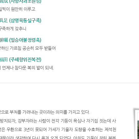
成 (사향사과조원성)
일찍이 원만히 이루고
足 (삼명육통실구족)
구족하게 갖추니
囑 (밀승아불정령촉)
하신 가르침 공손히 모두 받들어
田 (주세항위진복전)
 언제나 참다운 복의 밭이 되네.
으로 부처를 가려내는 곳이라는 의미를 가지고 있다.
 방치되자, 강부자라는 사람이 전각 기둥이 욕심나 자기집 짓는데 사
은 우환으로 3년이 못되어 가세가 기울자 도량을 수호하는 제석천
때문이라 생각하여 다시 옮겨 오게 되었다. 아직도 기둥이 잘린 부분