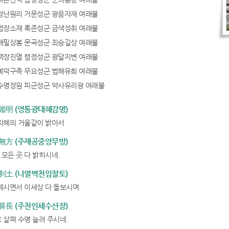
장난원리 거문성군 광음자재 여래불
업장소재 록존성군 금색성취 여래불
배필상봉 문곡성군 최승길상 여래불
백장진멸 렴정성군 광달지변 여래불
복덕구족 무요성군 법해유희 여래불
수명장원 피군성군 약사유리광 여래불
明 (영통광대혜감명)
지혜의 거울같이 밝아서
方 (주재공중앙무방)
모든 곳 다 밝히시네.
土 (나열벽천임찰토)
계시면서 이세상 다 돌보시며
長 (주천인세수산장)
 살펴 수명 늘려 주시네.