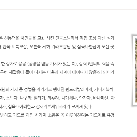
은 신통력을 국민들을 교화 시킨 진묵스님께서 직접 조성 하신 석가
 왼쪽 미륵보살, 오른쪽 제화 가라보살님 및 십육나한님이 모신 곳
한 성자로 응공 (공양을 받을 가치가 있는 이), 살적 (번뇌의 적을 죽
영구히 깨달음에 들어 다시는 미혹의 세계에 태어나지 않음)의 의미가
처님의 제자 중 정법을 지키기로 맹세한 핀도라발라바자, 카나가복차,
, 소빈다, 나구라, 발타가, 라후라, 나가세나, 안가자, 바나파신, 아
타카, 십육대아라한과 감재직부제위사자가 모셔져 있다.
 밝히고 기도를 하면 한가지 소원은 꼭 이루어진다는 기도처로 유명