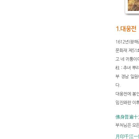
1.대웅전
1612년(광
문화재 제51
고 네 귀퉁이
柱 : 추녀 
부 경남 일원
다.
대웅전에 봉안
임진왜란 이후
佛身普遍十方
부처님은 모든
月印千江一體