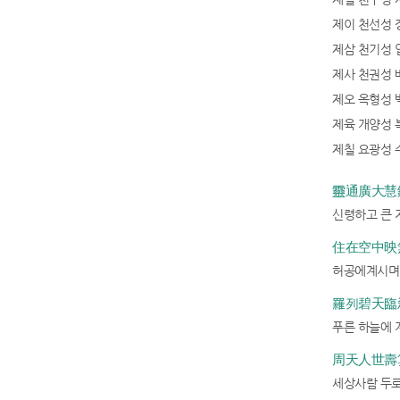
제이 천선성 
제삼 천기성 
제사 천권성 
제오 옥형성 
제육 개양성 
제칠 요광성 
靈通廣大慧鑑
신령하고 큰 
住在空中映無
허공에계시며 
羅列碧天臨刹
푸른 하늘에 
周天人世壽算
세상사람 두로