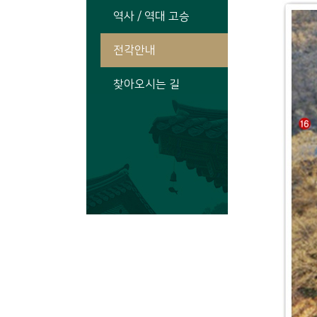
역사 / 역대 고승
전각안내
찾아오시는 길