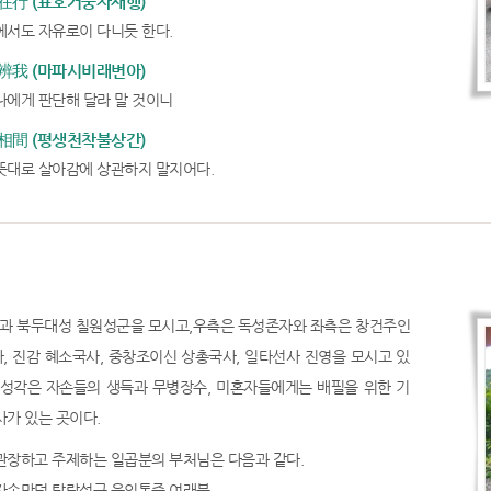
行 (표호거중자재행)
에서도 자유로이 다니듯 한다.
我 (마파시비래변아)
나에게 판단해 달라 말 것이니
間 (평생천착불상간)
뜻대로 살아감에 상관하지 말지어다.
과 북두대성 칠원성군을 모시고,우측은 독성존자와 좌측은 창건주인
, 진감 혜소국사, 중창조이신 상총국사, 일타선사 진영을 모시고 있
칠성각은 자손들의 생득과 무병장수, 미혼자들에게는 배필을 위한 기
사가 있는 곳이다.
관장하고 주제하는 일곱분의 부처님은 다음과 같다.
자손만덕 탐랑성군 운의통증 여래불