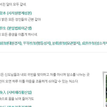
비친 달이 모두 같네.
本 (사지원명제성본)
 밝은 모든 성인들의 근본 같아
生 (분임법회이군생)
 모든 중생을 이롭게 하시네.
大圓鏡智(대원경지), 平等性智(평등성지), 妙觀察智(묘관찰지), 成所作智(성소작지
든 신도님들과 내외 귀빈을 맞이하고 차를 마시며 담소를 나누는 곳
빈이 오면 하루 이틀 마음을 조용하게 쉬어갈 수 있는 처소다.
入 (시비해리횡신입)
속으로 몸을 뉘여 들어가도