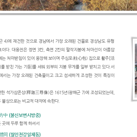
해군 4)에 재건한 것으로 경남에서 가장 오래된 건물로 경상남도 유형
호이다. 대웅전은 정면 3칸, 측면 2칸의 팔작지붕에 처마선이 아름답
에는 처마받침이 있어 웅장해 보이며 주심포(柱心包) 집으로 활주[活
뿌리를 받친 가는 기둥]를 세워 외부의 지붕 무게를 일부 받치고 있다.서
에서는 가장 오래된 건축물이고 크고 섬세하게 조성한 것이 특징이
한 석가삼존상(釋迦三尊像)은 1615년(광해군 7)에 조성되었는데,
 불상으로는 비교적 대작에 속한다.
中 (불신보변시방중)
 곳에 두루 함께 하셔서
同 (월인천강일체동)