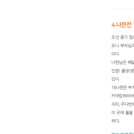
4.나한전
조선 중기 많
모니 부처님과
이다.
나한님은 해탈
인분) 불생(
있다.
16나한은 부
카약캅하라바자
지타, 주다반
이 곳에 불을
하다.