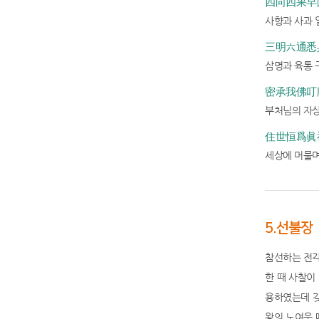
四向四果早圓
사향과 사과 
三明六通悉具
삼명과 육통 
密承我佛叮腑
부처님의 자상
住世恒爲眞福
세상에 머물며
5.선불장
참선하는 전각
한 때 사찰이
용하였는데 갖
왕의 노여움 