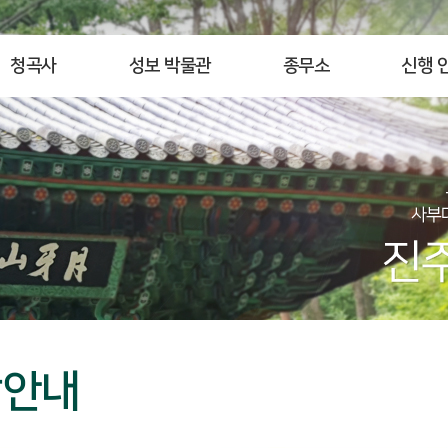
청곡사
성보 박물관
종무소
신행 
각안내