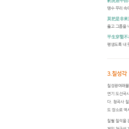
豹虎居中自在
맹수 무리 속
莫把是非來辨
옳고 그름을 
平生穿鑿不相
평생도록 내 
3.칠성각
칠성광여래불
연기 도선국사
다. 청곡사 
도 장소로 역
칠월 칠석을 
제일 천구성 