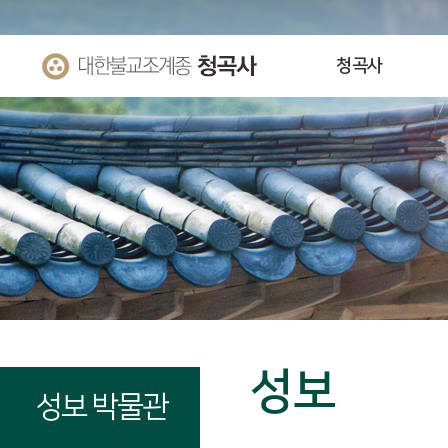
청곡사
성보
성보 박물관