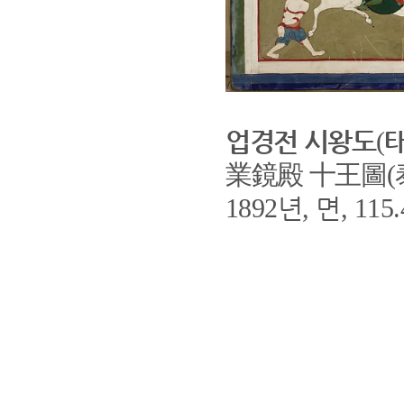
업경전 시왕도
(
業鏡殿 十王圖
(
년
면
1892
,
, 115