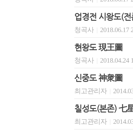
업경전 시왕도(전
청곡사
2018.06.17 
|
현왕도 現王圖
청곡사
2018.04.24 
|
신중도 神衆圖
최고관리자
2014.03
|
칠성도(본존) 七
최고관리자
2014.03
|