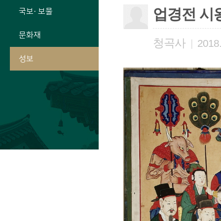
업경전 시
국보· 보물
문화재
청곡사
|
2018.
성보