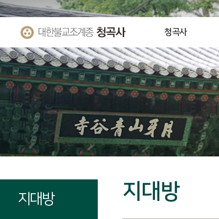
청곡사
지대방
지대방