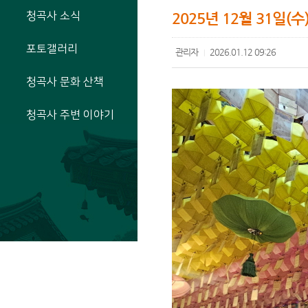
청곡사 소식
2025년 12월 31일(
포토갤러리
관리자
2026.01.12 09:26
|
청곡사 문화 산책
청곡사 주변 이야기