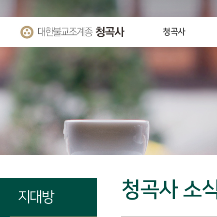
청곡사
청곡사 소
지대방