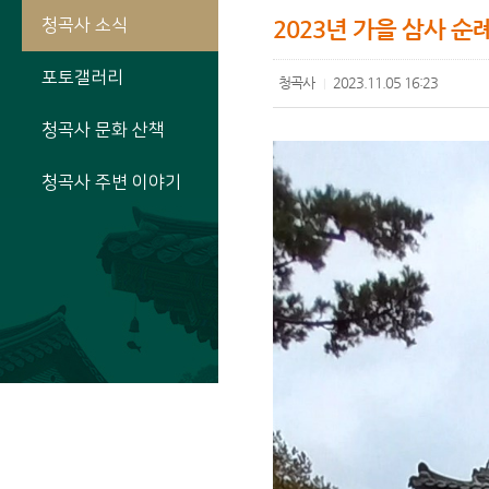
청곡사 소식
2023년 가을 삼사 순
포토갤러리
청곡사
2023.11.05 16:23
|
청곡사 문화 산책
청곡사 주변 이야기